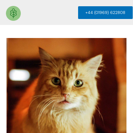
+44 (01969) 622808