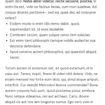
quam dico.
Nobis aliter videtur, recte secusne, postea;
Si
enim ita est, vide ne facinus facias, cum mori suadeas. Ad
corpus diceres pertinere-, sed ea, quae dixi, ad corpusne
refers?
Eodem modo is enim tibi nemo dabit, quod,
expetendum sit, id esse laudabile.
Conferam tecum, quam cuique verso rem subicias;
Est enim tanti philosophi tamque nobilis audacter sua
decreta defendere.
Apud ceteros autem philosophos, qui quaesivit aliquid,
tacet;
Totum autem id externum est, et quod externum, id in
casu est. Teneo, inquit, finem illi videri nihil dolere. Vide, ne
etiam menses! nisi forte eum dicis, qui, simul atque arripuit,
interficit. Cur deinde Metrodori liberos commendas? Bona
autem corporis huic sunt, quod posterius posui, similiora.
Nunc reliqua videamus, nisi aut ad haec, Cato, dicere
aliquid vis aut nos iam longiores sumus. Ego vero volo in