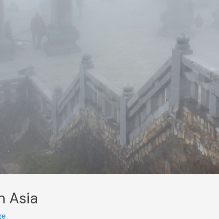
in Asia
ge