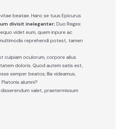
 vitae beatae. Hanc se tuus Epicurus
um divisit ineleganter;
Duo Reges:
 aequo videt eum, quem inpure ac
i multimodis reprehendi potest, tamen
 est cuipiam oculorum, corpore alius
uitatem doloris. Quod autem satis est,
 esse semper beatos; Illa videamus,
e Platonis alumni?
d disserendum valet, praetermissum