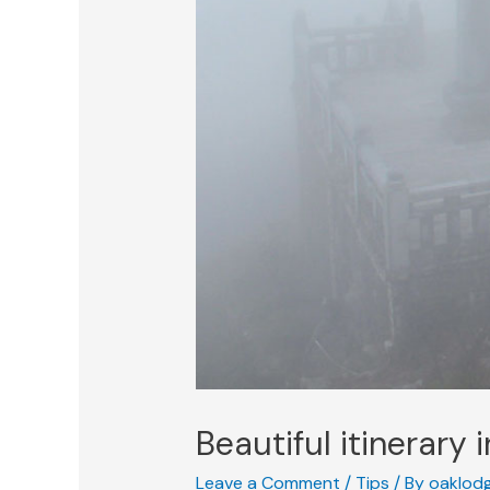
Beautiful itinerary 
Leave a Comment
/
Tips
/ By
oaklod