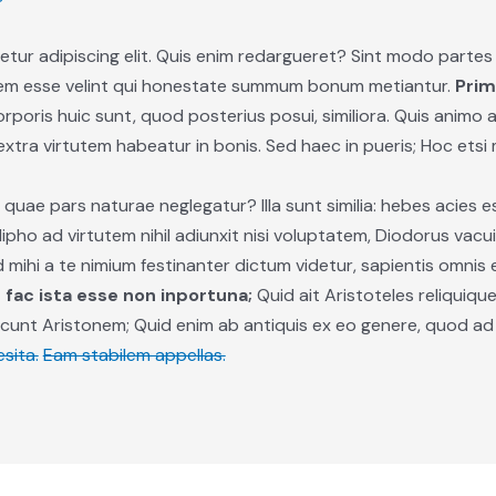
tur adipiscing elit. Quis enim redargueret? Sint modo partes
lem esse velint qui honestate summum bonum metiantur.
Prim
rporis huic sunt, quod posterius posui, similiora. Quis animo
 extra virtutem habeatur in bonis. Sed haec in pueris; Hoc ets
ne quae pars naturae neglegatur? Illa sunt similia: hebes acies
lipho ad virtutem nihil adiunxit nisi voluptatem, Diodorus vac
ud mihi a te nimium festinanter dictum videtur, sapientis omnis
 fac ista esse non inportuna;
Quid ait Aristoteles reliquiqu
ncunt Aristonem; Quid enim ab antiquis ex eo genere, quod a
esita.
Eam stabilem appellas.