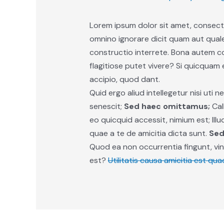
Lorem ipsum dolor sit amet, consecte
omnino ignorare dicit quam aut qua
constructio interrete. Bona autem co
flagitiose putet vivere? Si quicquam
accipio, quod dant.
Quid ergo aliud intellegetur nisi uti 
senescit;
Sed haec omittamus;
Cal
eo quicquid accessit, nimium est; Ill
quae a te de amicitia dicta sunt.
Sed
Quod ea non occurrentia fingunt, vi
est?
Utilitatis causa amicitia est qua